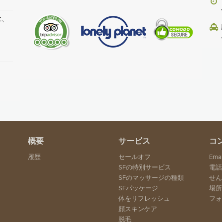
.,
概要
サービス
コ
履歴
セールオフ
Emai
SFの特別サービス
電
SFのマッサージの種類
せん
SFパッケージ
場
体をリフレッシュ
フ
顔スキンケア
脱毛