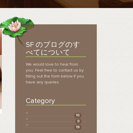
SF のブログのす
べてについて
We would love to hear from
you. Feel free to contact us by
filling out the form below if you
have any queries.
Category
10
0
19