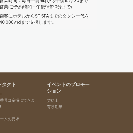
営業時間：毎日午前9時から午後10時 30まで
営業(ご予約時間：午後9時30分まで)
顧客にホテルからSF SPAまでのタクシー代を
40,000vndまで支援します。
ンタクト
イベントのプロモー
ション
l
話番号は空欄にできま
契約上
!
有効期限
所
ォームの要求