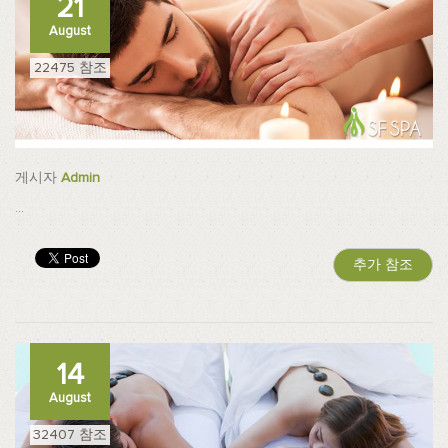
21
August
22475 참조
게시자
Admin
...
추가 참조
14
August
32407 참조