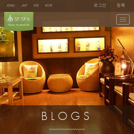
로그인
등록
ENG
JAP
VIE
KOR
Toggl
navig
BLOGS