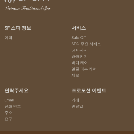
SF 스파 정보
서비스
이력
Sale Off
SF의 주요 서비스
SF마사지
SF패키지
바디 케어
얼굴 피부 케어
제모
연락주세요
프로모션 이벤트
Email
거래
전화 번호
만료일
주소
요구