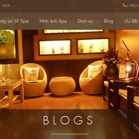
KOR
(+84) 2
ng tin SF Spa
Hình ảnh Spa
Dịch vụ
Blog
Ưu đãi
BLOGS