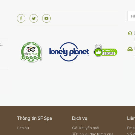
.,
Thông tin SF Spa
Dịch vụ
Liê
Lịch sử
Gói khuyến mãi
Emai
Dịch vụ đặc trưng của
Số đ