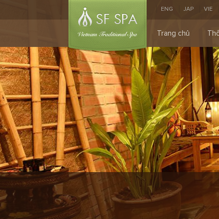
ENG
JAP
VIE
Trang chủ
Thô