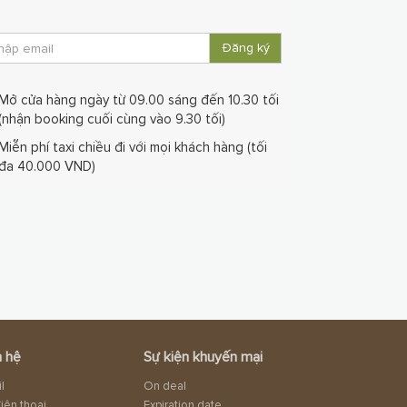
Đăng ký
Mở cửa hàng ngày từ 09.00 sáng đến 10.30 tối
(nhận booking cuối cùng vào 9.30 tối)
Miễn phí taxi chiều đi với mọi khách hàng (tối
đa 40.000 VND)
n hệ
Sự kiện khuyến mại
l
On deal
iện thoại
Expiration date