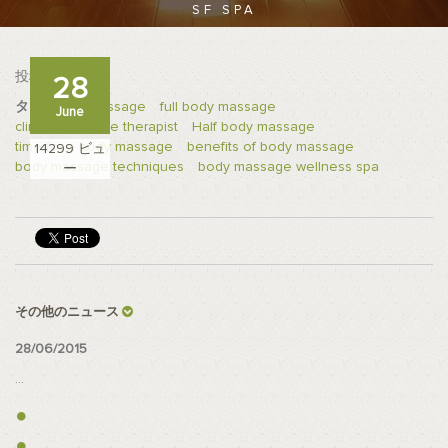
SF SPA
投稿者
Admin
28
タグ:
Body Massage
full body massage
June
clinical massage therapist
Half body massage
time for a body massage
benefits of body massage
14299 ビュ
body massage techniques
body massage wellness spa
ー
その他のニュース
28/06/2015
...