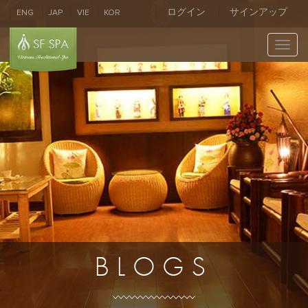
ログイン
サインアップ
ENG
JAP
VIE
KOR
Toggl
navig
BLOGS