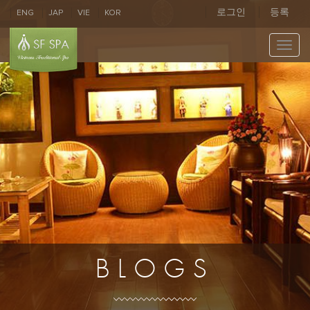
로그인
등록
ENG
JAP
VIE
KOR
Toggl
navig
BLOGS