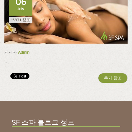
06
July
15871 참조
게시자
Admin
...
추가 참조
SF 스파 블로그 정보