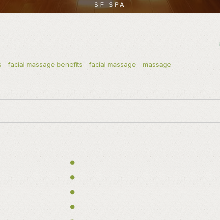
SF SPA
s
facial massage benefits
facial massage
massage