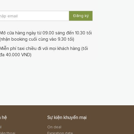
Đăng ký
Mở cửa hàng ngày từ 09.00 sáng đến 10.30 tối
(nhận booking cuối cùng vào 9.30 tối)
Miễn phí taxi chiều đi với mọi khách hàng (tối
đa 40.000 VND)
n hệ
Sự kiện khuyến mại
l
On deal
iện thoại
Expiration date