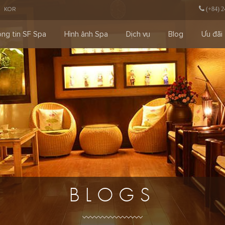
KOR
(+84) 2
ng tin SF Spa
Hình ảnh Spa
Dịch vụ
Blog
Ưu đãi
BLOGS