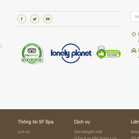
.,
Thông tin SF Spa
Dịch vụ
Liê
Lịch sử
Gói khuyến mãi
Emai
Dịch vụ đặc trưng của
Số đ