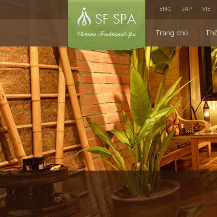
ENG
JAP
VIE
Trang chủ
Thô