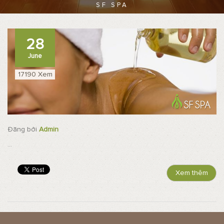
SF SPA
28
June
17190 Xem
Đăng bởi
Admin
...
Xem thêm