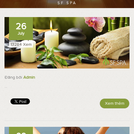
SF SPA
26
July
13284 Xem
Đăng bởi
Admin
...
Xem thêm