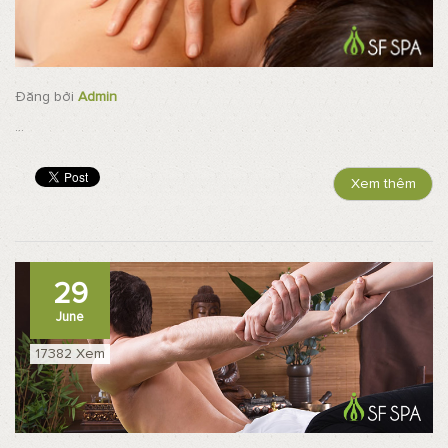
Đăng bởi
Admin
...
Xem thêm
29
June
17382 Xem