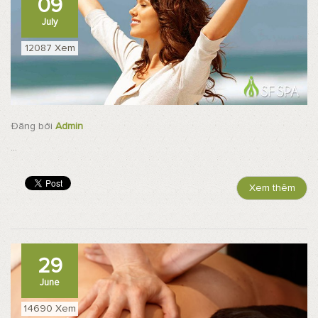
09
July
12087 Xem
Đăng bởi
Admin
...
Xem thêm
29
June
14690 Xem