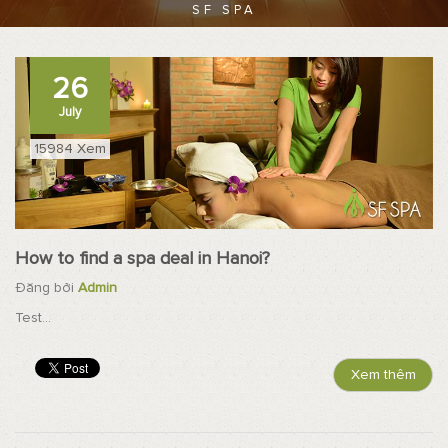
SF SPA
26
July
15984 Xem
How to find a spa deal in Hanoi?
Đăng bởi
Admin
Test...
Xem thêm