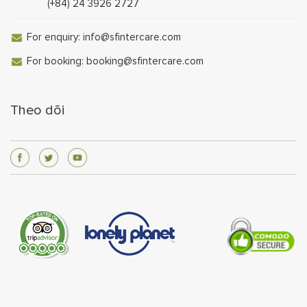
(+84) 24 3926 2727
For enquiry:
info@sfintercare.com
For booking:
booking@sfintercare.com
Theo dõi