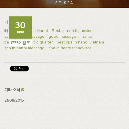
SF SPA
게시자
Admin
30
태그:
Best Spa in Hanoi
Best spa on tripadvisor
June
spa in hanoi massage
good massage in hanoi
best spa hanoi old quarter
best spa in hanoi vietnam
17752 참조
spa in hanoi massage
spa in hanoi tripadvisor
기타 소식
21/08/2015
...