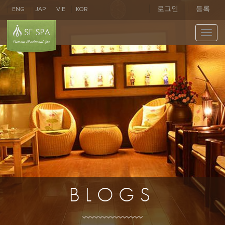
로그인
등록
ENG
JAP
VIE
KOR
Toggl
navig
BLOGS