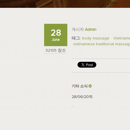
게시자
Admin
28
태그:
body massage
Vietname
June
vietnamese traditional massage
32105 참조
기타 소식
28/06/2015
...