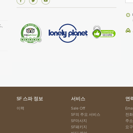
.,
SF 스파 정보
서비스
연
이력
Sale Off
Emai
SF의 주요 서비스
전화
SF마사지
주
SF패키지
요